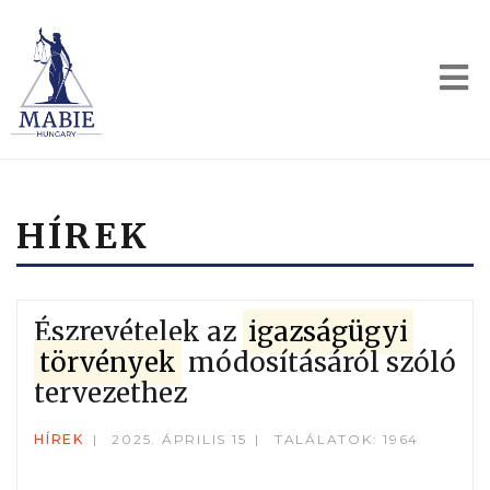
HÍREK
Észrevételek az
igazságügyi
törvények
módosításáról szóló
tervezethez
HÍREK
2025. ÁPRILIS 15
TALÁLATOK: 1964