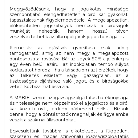
Meggyőződésünk, hogy a jogalkotás minősége
szempontjából elengedhetetlen a bírói kar gyakorlati
tapasztalatainak figyelembevétele. A megalapozatlan,
előkészítetlen jogszabályok nemcsak a bíróságok
munkáját nehezítik, hanem hosszú távon
veszélyeztethetik az állampolgárok jogbiztonságát is.
Kiemeljük: az eljárások gyorsítása csak addig
támogatható, amíg az nem megy a megalapozott
döntéshozatal rovására. Bár az ügyek 90%-a jelenleg is
egy éven belül lezárul, az indokolatlan tempó súlyos
kockázatot hordoz – ha a társadalom azt érzékeli, hogy
az ítélkezés elsietett vagy igazságtalan, az a
tisztességes eljáráshoz való jogot, és a bíróságokba
vetett közbizalmat ássa alá.
A MABIE szerint az igazságszolgáltatás hatékonysága
és hitelessége nem képzelhető el a jogalkotó és a bírói
kar közötti nyílt, érdemi párbeszéd nélkül. Bízunk
benne, hogy a döntéshozók meghallják és figyelembe
veszik a szakmai álláspontokat.
Egyesületünk továbbra is elkötelezett a független,
szakszerű és magas színvonalú igazságszolgáltatás