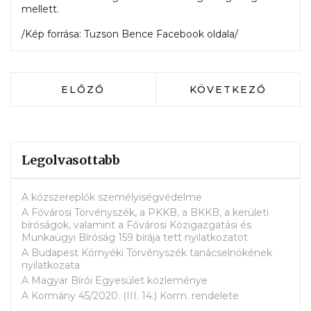
mellett.
/Kép forrása:
Tuzson Bence Facebook oldala
/
ELŐZŐ CIKK: HÚSVÉTI ÜDVÖZLET
KÖVETKEZŐ CIKK:
ELŐZŐ
KÖVETKEZŐ
Legolvasottabb
A közszereplők személyiségvédelme
A Fővárosi Törvényszék, a PKKB, a BKKB, a kerületi
bíróságok, valamint a Fővárosi Közigazgatási és
Munkaügyi Bíróság 159 bírája tett nyilatkozatot
A Budapest Környéki Törvényszék tanácselnökének
nyilatkozata
A Magyar Bírói Egyesület közleménye
A Kormány 45/2020. (III. 14.) Korm. rendelete