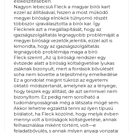
előkészítésében.
Nagyon lebecsüli Fleck a magyar bírói kart
ezzel az állításával, hiszen a most működő
megyei bírósági elnökök túlnyomó részét
többször újraválasztotta a bírói kar. Így
Flecknek azt a megállapítását, hogy az
igazságszolgáltatás legnagyobb problémáját a
megyei bírósági vezetők jelentik, ezzel azt is
kimondta, hogy az igazságszolgáltatás
legnagyobb problémája maga a bíró.
Fleck szerint „Az új bírósági rendszer egy
évtizede alatt a bíróság költségvetése lyukas
zsáknak bizonyult, mert a források bővülését
soha nem követte a teljesítmény emelkedése
Ez a gondolat megint tükrözi az egyetemi
oktató módszertanát, amelynek az a lényege,
hogy teszek egy állítást, de azt semmivel nem
bizonyítom. Ez pedig nem sorolható a
tudományosságnak még a látszata mögé sem.
Akkor lehetne egzakttá tenni az ilyen típusú
bírálatot, ha Fleck közölné, hogy melyik évben
mennyi volt a bíróságok költségvetése, annak
felhasználása miként történt, volt—e
feladatbővülés, s annak milyen anyagi vonzatai