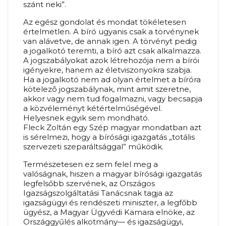
szánt neki”.
Az egész gondolat és mondat tökéletesen
értelmetlen. A bíró ugyanis csak a törvénynek
van alávetve, de annak igen. A törvényt pedig
a jogalkotó teremti, a bíró azt csak alkalmazza.
A jogszabályokat azok létrehozója nem a bírói
igényekre, hanem az életviszonyokra szabja.
Ha a jogalkotó nem ad olyan értelmet a bíróra
kötelezõ jogszabálynak, mint amit szeretne,
akkor vagy nem tud fogalmazni, vagy becsapja
a közvéleményt kétértelműségével.
Helyesnek egyik sem mondható.
Fleck Zoltán egy Szép magyar mondatban azt
is sérelmezi, hogy a bírósági igazgatás „totális
szervezeti szeparáltsággal” működik.
Természetesen ez sem felel meg a
valóságnak, hiszen a magyar bírósági igazgatás
legfelsőbb szervének, az Országos
Igazságszolgáltatási Tanácsnak tagja az
igazságügyi és rendészeti miniszter, a legfőbb
ügyész, a Magyar Ügyvédi Kamara elnöke, az
Országgyűlés alkotmány— és igazságügyi,