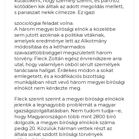
kutatóként, hogy személy szerint, és párthoz
kötődően kik álltak az adott megoldás mellett,
s panaszait nekik címezze. Ez igazi
szociológiai feladat volna.
A három megyei bírósági elnök a közelébe
sem jutott azoknak a politikai vitáknak,
amelyek eredménye lett az Alkotmány
módosítása és a kétharmados
szavazattöbbséggel megszületett három
törvény. Fleck Zoltán egész érvrendszere arra
utal, hogy valamilyen okból sérült személyek
tanácsaira hallgat. Érdekes módon a sokat
emlegetett, és a kodifikációs bizottság
munkájában részt vevő három megyei bírósági
elnököt nem kérdezte meg.
Fleck szerint szerint a megyei bírósági elnökök
jelentik a legnagyobb problémát a magyar
igazságszolgáltatásban. Nem tudom tudja—e,
hogy Magyarországon több mint 2800 bíró
dolgozik, a megyei bírósági elnökök száma
pedig 20. Közülük hárman vettek részt az
általa sokat szidott bírósági törvények