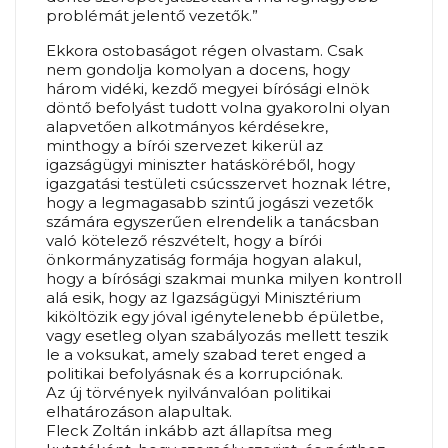
problémát jelentő vezetők.”
Ekkora ostobaságot régen olvastam. Csak
nem gondolja komolyan a docens, hogy
három vidéki, kezdő megyei bírósági elnök
döntő befolyást tudott volna gyakorolni olyan
alapvetően alkotmányos kérdésekre,
minthogy a bírói szervezet kikerül az
igazságügyi miniszter hatásköréből, hogy
igazgatási testületi csúcsszervet hoznak létre,
hogy a legmagasabb szintű jogászi vezetők
számára egyszerűen elrendelik a tanácsban
való kötelező részvételt, hogy a bírói
önkormányzatiság formája hogyan alakul,
hogy a bírósági szakmai munka milyen kontroll
alá esik, hogy az Igazságügyi Minisztérium
kiköltözik egy jóval igénytelenebb épületbe,
vagy esetleg olyan szabályozás mellett teszik
le a voksukat, amely szabad teret enged a
politikai befolyásnak és a korrupciónak.
Az új törvények nyilvánvalóan politikai
elhatározáson alapultak.
Fleck Zoltán inkább azt állapítsa meg