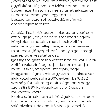
„kacsintgató” kollégiumvezetője, amely célzást
egyébként kifejezetten ízléstelennek tartok.
Éppen ezért írásomat nem vitairatnak szánom,
hanem véleménynek egy sértett,
beszédkényszerrel küszködő, grafomán
ember eljárása felett.
Az előadást tartó jogszociológus lényegében
azt állítja (a „lényegében” szót azért vagyok
kénytelen ismételni, mert Fleck Zoltán
valamennyi megállapítása, adatszegénység
miatt csak: „lényegében”!), hogy a gazdasági
szereplők elveszítették az
igazságszolgáltatásba vetett bizalmukat. Fleck
Zoltán valószínűleg tudja, de nem mondja,
mint Oszkár, az operai szereplő, hogy
Magyarországnak mintegy tízmillió lakosa van,
akik közül például a 2007. évben 1.470.352
személy fordult meg a bíróságokon, s hogy
azok 383.997 kontradiktórius eljárásban
működtek közre.
Ezek a számok nem a bíróságokkal szembeni
bizalomvesztésre utalnak, hanem az irántuk
való bizalmi index pozitív visszajelzései. A