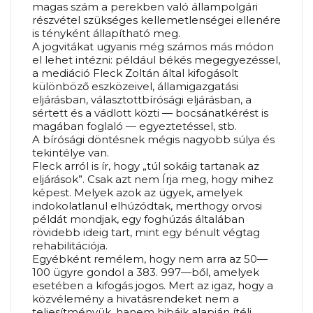
magas szám a perekben való állampolgári
részvétel szükséges kellemetlenségei ellenére
is tényként állapítható meg.
A jogvitákat ugyanis még számos más módon
el lehet intézni: például békés megegyezéssel,
a mediáció Fleck Zoltán által kifogásolt
különböző eszközeivel, államigazgatási
eljárásban, választottbírósági eljárásban, a
sértett és a vádlott közti — bocsánatkérést is
magában foglaló — egyeztetéssel, stb.
A bírósági döntésnek mégis nagyobb súlya és
tekintélye van.
Fleck arról is ír, hogy „túl sokáig tartanak az
eljárások”. Csak azt nem Írja meg, hogy mihez
képest. Melyek azok az ügyek, amelyek
indokolatlanul elhúzódtak, merthogy orvosi
példát mondjak, egy foghúzás általában
rövidebb ideig tart, mint egy bénult végtag
rehabilitációja.
Egyébként remélem, hogy nem arra az 50—
100 ügyre gondol a 383. 997—ből, amelyek
esetében a kifogás jogos. Mert az igaz, hogy a
közvélemény a hivatásrendeket nem a
teljesítményük, hanem hibáik alapján ítéli