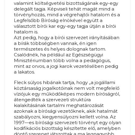
valamint költségvetési bizottságának egy-egy
delegált tagja. Képviseli tehát magát mind a
törvényhozás, mind a végrehajtói hatalom és a
Legfelsőbb Bíróság elnökével együtt a
választott bírói kar egy-egy tagja útján a bírói
hatalom is.
Azt pedig, hogy a bírói szervezet irányításában
a bírák többségben vannak, én igen
természetes és helyes dolognak tartom.
Csalódnék, ha például az Egészségügyi
Minisztériumban több volna a pedagógus,
mint az orvos, a jogi karok vezetésében pedig
a lakatos.
Fleck súlyos hibának tartja, hogy „a jogállami
köztársaság jogalkotóinak nem volt megfelelő
víziójuk egy működőképes modern bíróságról,
átengedték a szervezeti struktúra
kialakításának tartalmi meghatározását
azoknak a bírósági vezetőknek, akik hatalmát
szabályozni, kiegyensúlyozni kellett volna. Az
1997—es bírósági szervezeti törvényt egy olyan
kodifikációs bizottság készítette elő, amelyben
döntő szerepet játszottak a ma legnagyobb