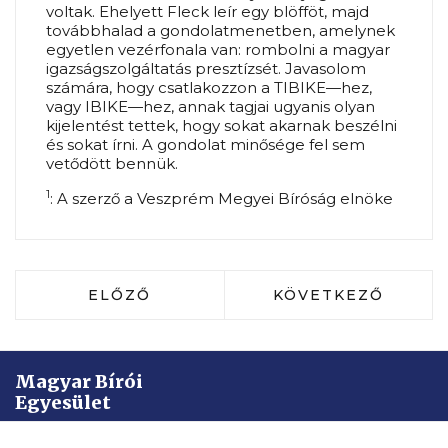
voltak. Ehelyett Fleck leír egy blöfföt, majd
továbbhalad a gondolatmenetben, amelynek
egyetlen vezérfonala van: rombolni a magyar
igazságszolgáltatás presztízsét. Javasolom
számára, hogy csatlakozzon a TIBIKE—hez,
vagy IBIKE—hez, annak tagjai ugyanis olyan
kijelentést tettek, hogy sokat akarnak beszélni
és sokat írni. A gondolat minősége fel sem
vetődött bennük.
1
: A szerző a Veszprém Megyei Bíróság elnöke
ELŐZŐ CIKK: DR. UTTÓ GYÖRGY: AZ 
KÖVETKEZŐ CIKK:
ELŐZŐ
KÖVETKEZŐ
Magyar Bírói
Egyesület