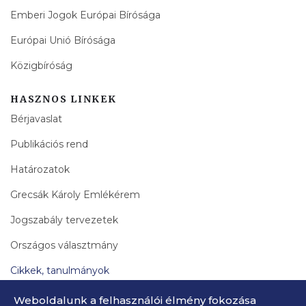
Emberi Jogok Európai Bírósága
Európai Unió Bírósága
Közigbíróság
HASZNOS LINKEK
Bérjavaslat
Publikációs rend
Határozatok
Grecsák Károly Emlékérem
Jogszabály tervezetek
Országos választmány
Cikkek, tanulmányok
Bírák Lapja Archívum
Weboldalunk a felhasználói élmény fokozása