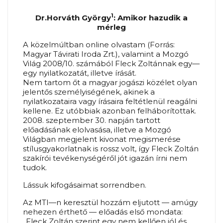
1
Dr.Horváth György
: Amikor hazudik a
mérleg
A közelmúltban online olvastam (Forrás:
Magyar Távirati Iroda Zrt.), valamint a Mozgó
Világ 2008/10. számából Fleck Zoltánnak egy—
egy nyilatkozatát, illetve írását.
Nem tartom őt a magyar jogászi közélet olyan
jelentős személyiségének, akinek a
nyilatkozataira vagy írásaira feltétlenül reagálni
kellene. Ez utóbbiak azonban felháborítottak.
2008. szeptember 30. napján tartott
előadásának elolvasása, illetve a Mozgó
Világban megjelent kivonat megismerése
stílusgyakorlatnak is rossz volt, így Fleck Zoltán
szakírói tevékenységéről jót igazán írni nem
tudok.
Lássuk kifogásaimat sorrendben.
Az MTI—n keresztül hozzám eljutott — amúgy
nehezen érthető — előadás első mondata:
„Fleck Zoltán szerint egy nem kellően jól és