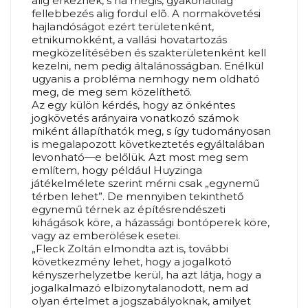
alig érkeznek, s ha mégis, gyakorlatilag
fellebbezés alig fordul elõ. A normakövetési
hajlandóságot ezért területenként,
etnikumokként, a vallási hovatartozás
megközelítésében és szakterületenként kell
kezelni, nem pedig általánosságban. Enélkül
ugyanis a probléma nemhogy nem oldható
meg, de meg sem közelíthető.
Az egy külön kérdés, hogy az önkéntes
jogkövetés arányaira vonatkozó számok
miként állapíthatók meg, s így tudományosan
is megalapozott következtetés egyáltalában
levonható—e belőlük. Azt most meg sem
említem, hogy például Huyzinga
játékelmélete szerint mérni csak „egynemű
térben lehet”. De mennyiben tekinthető
egynemű térnek az építésrendészeti
kihágások köre, a házassági bontóperek köre,
vagy az emberölések esetei.
„Fleck Zoltán elmondta azt is, további
következmény lehet, hogy a jogalkotó
kényszerhelyzetbe kerül, ha azt látja, hogy a
jogalkalmazó elbizonytalanodott, nem ad
olyan értelmet a jogszabályoknak, amilyet