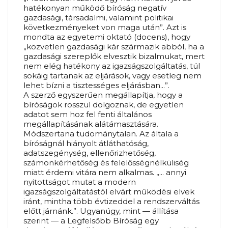
hatékonyan működő bíróság negatív
gazdasági, társadalmi, valamint politikai
következményeket von maga után”. Azt is
mondta az egyetemi oktató (docens), hogy
„közvetlen gazdasági kár származik abból, ha a
gazdasági szereplők elvesztik bizalmukat, mert
nem elég hatékony az igazságszolgáltatás, túl
sokáig tartanak az eljárások, vagy esetleg nem
lehet bízni a tisztességes eljárásban...”.
A szerző egyszerűen megállapítja, hogy a
bíróságok rosszul dolgoznak, de egyetlen
adatot sem hoz fel fenti általános
megállapításának alátámasztására.
Módszertana tudománytalan. Az általa a
bíróságnál hiányolt átláthatóság,
adatszegénység, ellenőrizhetőség,
számonkérhetőség és felelősségnélküliség
miatt érdemi vitára nem alkalmas. „... annyi
nyitottságot mutat a modern
igazságszolgáltatástól elvárt működési elvek
iránt, mintha több évtizeddel a rendszerváltás
előtt járnánk.”. Ugyanúgy, mint — állítása
szerint — a Legfelsőbb Bíróság egy