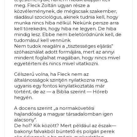
meg. Fleck Zoltán ugyan része a
közvéleménynek, de mégiscsak szakember,
ráadásul szociológus, akinek tudnia kell, hogy
munka nincs hiba nélkül. Nekünk persze arra
kell törekedni, hogy hiba ne legyen. De hiba
mindig lesz. Ebbe nem beletörődnünk kell, de
tudomásul kell vennünk.
Nem tudok reagálni a „tisztességes eljárás”
szóhasználat adott formájára, mert az annyi
mindent foglalhat magában, hogy nincs mivel
egyetérteni és nincs mivel vitatkozni.
Célszerű volna, ha Fleck nem az
általánosságok szintjén nyilatkozna meg,
ugyanis egy fontos kinyilatkoztatás már
történt, de az — a Biblia szerint — Hóreb
hegyén.
A docens szerint „a normakövetési
hajlandóság a magyar társadalomban igen
alacsony”.
De hol? Kik között? Mert például az észak—
bakonyi falvakból büntetõ és polgári perek