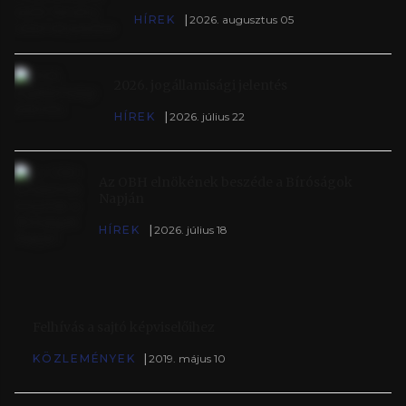
HÍREK
2026. augusztus 05
2026. jogállamisági jelentés
HÍREK
2026. július 22
Az OBH elnökének beszéde a Bíróságok
Napján
HÍREK
2026. július 18
Felhívás a sajtó képviselőihez
KÖZLEMÉNYEK
2019. május 10