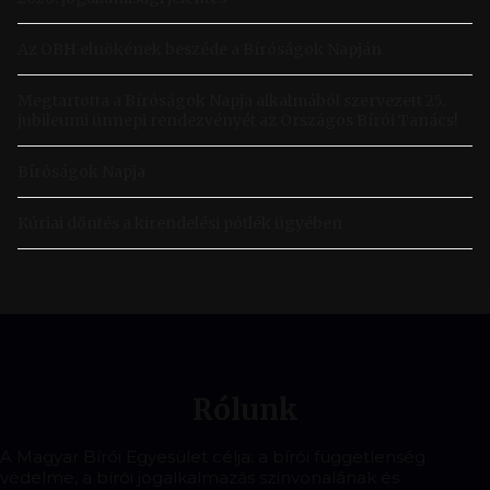
Az OBH elnökének beszéde a Bíróságok Napján
Megtartotta a Bíróságok Napja alkalmából szervezett 25.
jubileumi ünnepi rendezvényét az Országos Bírói Tanács!
Bíróságok Napja
Kúriai döntés a kirendelési pótlék ügyében
dr. Dénesi András Marcell: Tabu és törvény, a vérfertőzés
helye a modern büntetőjogban
dr. Bányai Zsuzsanna: Mediáció családjogi ügyekben,
különös tekintettel a gyermek közvetítői eljárásba történő
bevonására
Rólunk
A Magyar Bírói Egyesület jogszabálymódosításra irányuló
A Magyar Bírói Egyesület célja: a bírói függetlenség
javaslatai
védelme, a bírói jogalkalmazás színvonalának és