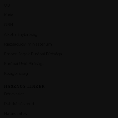
OBT
Kúria
OBH
Alkotmánybíróság
Igazságügyi minisztérium
Emberi Jogok Európai Bírósága
Európai Unió Bírósága
Közigbíróság
HASZNOS LINKEK
Bérjavaslat
Publikációs rend
Határozatok