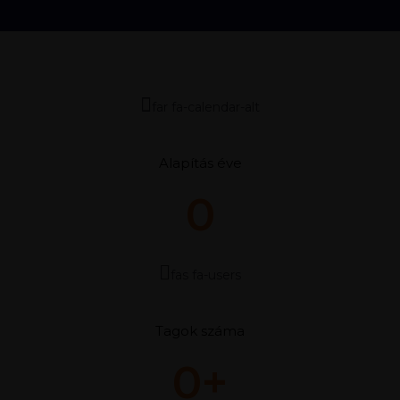
Sportsikerek
Alkotmánybírósági döntés az önkormányzati szolidaritási
hozzájárulás tárgyában meghozott kormányrendeletről
far fa-calendar-alt
Alapítás éve
0
fas fa-users
Tagok száma
0