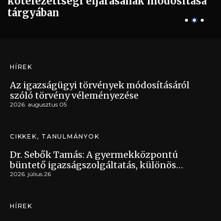
kötelezettségi eljárásának módosítása
tárgyában
HÍREK
Az igazságügyi törvények módosításáról
szóló törvény véleményezése
2026. augusztus 05
CIKKEK, TANULMÁNYOK
Dr. Sebők Tamás: A gyermekközpontú
büntető igazságszolgáltatás, különös
tekintettel a fiatalkorúak pártfogó
2026. július 26
felügyeletére, és a pártfogó felügyelői
véleményre
HÍREK