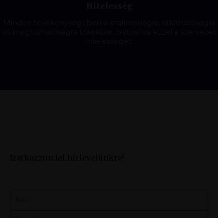
Hitelesség
Minden tevékenységében a szakmaiságra, átláthatóságra
és megbízhatóságra törekszik, biztosítva ezzel a szervezet
hitelességét.
Iratkozzon fel hírlevelünkre!