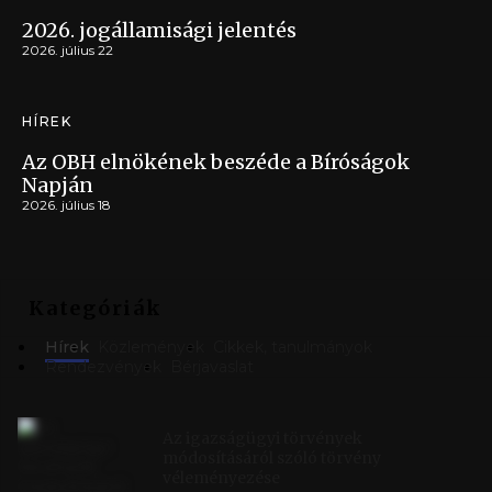
2026. jogállamisági jelentés
2026. július 22
HÍREK
Az OBH elnökének beszéde a Bíróságok
Napján
2026. július 18
Kategóriák
Hírek
Közlemények
Cikkek, tanulmányok
Rendezvények
Bérjavaslat
Az igazságügyi törvények
módosításáról szóló törvény
véleményezése