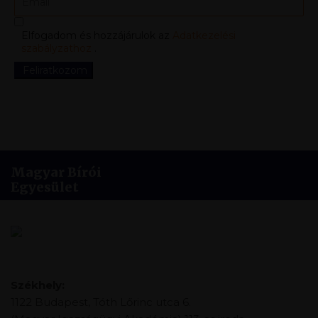
Elfogadom és hozzájárulok az
Adatkezelési
szabályzathoz
.
Feliratkozom
Magyar Bírói
Egyesület
Székhely:
1122 Budapest, Tóth Lőrinc utca 6.