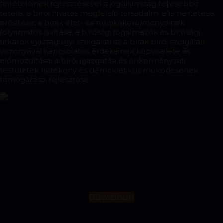
feltételeinek fejlesztésével a jogállamiság teljesebbé
2026-06-11-12 OV határozatok
tétele, a bírói hivatás megfelelő társadalmi elismertetése,
erősítése, a bírák élet- és munkakörülményeinek
A Magyar Bírói Egyesület álláspontja a bírák
folyamatos javítása, a bírósági fogalmazók és bírósági
vagyonnyilatkozat-tételi kötelezettségi eljárásának
titkárok igazságügyi szolgálati és a bírák bírói szolgálati
módosítása tárgyában
viszonyával kapcsolatos érdekeinek képviselete és
előmozdítása, a bírói igazgatási és önkormányzati
testületek hatékony és demokratikus működésének
Beszámoló a 2026. május 15. napján megrendezett
támogatása, fejlesztése.
regionális sportnapról
Az OBT az ENCJ Boardban
Világbajnoki cím és egy vb bronzérem a jogász labdarúgó
világbajnokságon
Bíróságokra vonatkozó, módosítást igénylő jogszabályok
Képek a magyar bíróságokról 2026
Bővebben
12. Géczi Balázs emléktorna