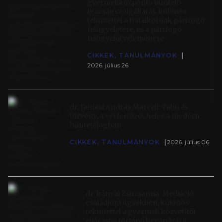
gyermekközpontú büntető
igazságszolgáltatás, különös
tekintettel a fiatalkorúak pártfogó
A Magyar Bírói Egyesület Felhívása
felügyeletére, és a pártfogó
felügyelői véleményre
KÖZLEMÉNYEK
2017. december 04
CIKKEK, TANULMÁNYOK
2026. július 26
dr. Dénesi András Marcell: Tabu és
törvény, a vérfertőzés helye a modern
büntetőjogban
CIKKEK, TANULMÁNYOK
2026. július 06
dr. Bányai Zsuzsanna: Mediáció
családjogi ügyekben, különös
tekintettel a gyermek közvetítői
eljárásba történő bevonására