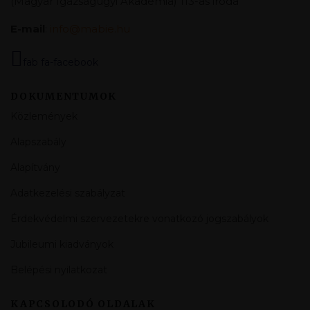
(Magyar Igazságügyi Akadémia) 113-as iroda
E-mail
:
info@mabie.hu
fab fa-facebook
DOKUMENTUMOK
Közlemények
Alapszabály
Alapítvány
Adatkezelési szabályzat
Érdekvédelmi szervezetekre vonatkozó jogszabályok
Jubileumi kiadványok
Belépési nyilatkozat
KAPCSOLODÓ OLDALAK