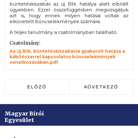
büntetéskiszabás az új Btk. hatálya alatt elbírált
ügyekben. Ezzel összefüggésben megvizsgáljuk
azt is, hogy ennek milyen hatásai voltak az
elkövetett bűncselekmények számára.
A teljes tanulmány a csatolmányban található.
Csatolmány:
Az új Btk. büntetéskiszabásra gyakorolt hatása a
kábítószerrel kapcsolatos bűncselekmények
vonatkozásában.pdf
ELŐZŐ CIKK: MÁR WERBŐCZY IS MEG
KÖVETKEZŐ CIKK:
ELŐZŐ
KÖVETKEZŐ
Magyar Bírói
Egyesület