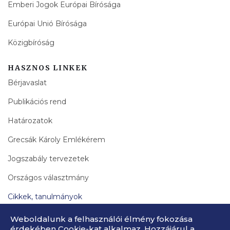
Emberi Jogok Európai Bírósága
Európai Unió Bírósága
Közigbíróság
HASZNOS LINKEK
Bérjavaslat
Publikációs rend
Határozatok
Grecsák Károly Emlékérem
Jogszabály tervezetek
Országos választmány
Cikkek, tanulmányok
Bírák Lapja Archívum
Weboldalunk a felhasználói élmény fokozása
érdekében Cookie-kat alkalmaz. Hozzájárul a