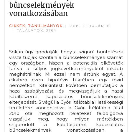
bűncselekmények
vonatkozásában
CIKKEK, TANULMÁNYOK
2019. FEBRUÁR 18
TALÁLATOK: 3764
Sokan úgy gondolják, hogy a szigorú büntetések
vissza tudják szorítani a bűncselekmények számát
egy országban, hiszen a potenciális elkövetők
tartva a súlyos jogkövetkezményektől inkább
meghátrálnak. Mi ezzel nem értünk egyet. A
cikkben ezen hipotézis tükrében egy rövid
nemzetközi kitekintést követően bemutatjuk a
hazai szabályozást, és megvizsgáljuk a hazai
kábítószerrel kapcsolatos bűncselekmények
elterjedését. S végül a Győri Ítélőtábla illetékességi
területére koncentrálva, a Győri Ítélőtábla által
2010 óta meghozott ítéleteket feldolgozva
vizsgáljuk meg, hogy milyen mértékben
szigorodott a kábítószerrel kapcsolatos
bűncselekmények vonatkozásában a