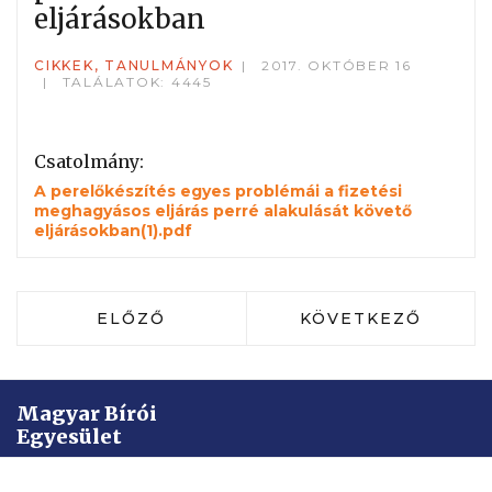
eljárásokban
CIKKEK, TANULMÁNYOK
2017. OKTÓBER 16
TALÁLATOK: 4445
Csatolmány:
A perelőkészítés egyes problémái a fizetési
meghagyásos eljárás perré alakulását követő
eljárásokban(1).pdf
ELŐZŐ CIKK: DR.TÓTH ZSUZSANNA: A 
KÖVETKEZŐ CIKK: 
ELŐZŐ
KÖVETKEZŐ
Magyar Bírói
Egyesület