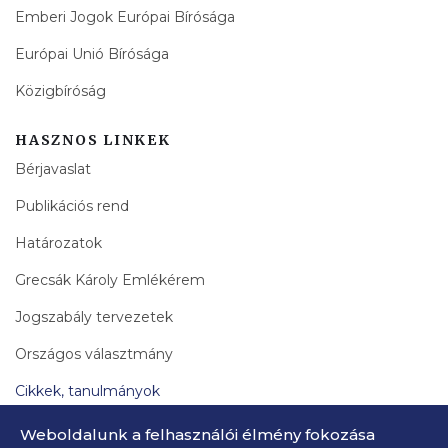
Emberi Jogok Európai Bírósága
Európai Unió Bírósága
Közigbíróság
HASZNOS LINKEK
Bérjavaslat
Publikációs rend
Határozatok
Grecsák Károly Emlékérem
Jogszabály tervezetek
Országos választmány
Cikkek, tanulmányok
Bírák Lapja Archívum
Weboldalunk a felhasználói élmény fokozása