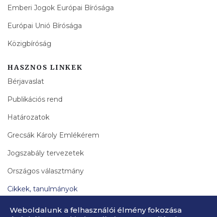
Emberi Jogok Európai Bírósága
Európai Unió Bírósága
Közigbíróság
HASZNOS LINKEK
Bérjavaslat
Publikációs rend
Határozatok
Grecsák Károly Emlékérem
Jogszabály tervezetek
Országos választmány
Cikkek, tanulmányok
Bírák Lapja Archívum
Weboldalunk a felhasználói élmény fokozása