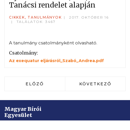
Tanácsi rendelet alapján
CIKKEK, TANULMÁNYOK
2017. OKTÓBER 16
TALÁLATOK: 3467
A tanulmány csatolmányként olvasható.
Csatolmány:
Az exequatur eljárásról_Szabó_Andrea.pdf
ELŐZŐ CIKK: DR. MERÉNYI PÉTER: 
KÖVETKEZŐ CIKK: 
ELŐZŐ
KÖVETKEZŐ
Magyar Bírói
Egyesület