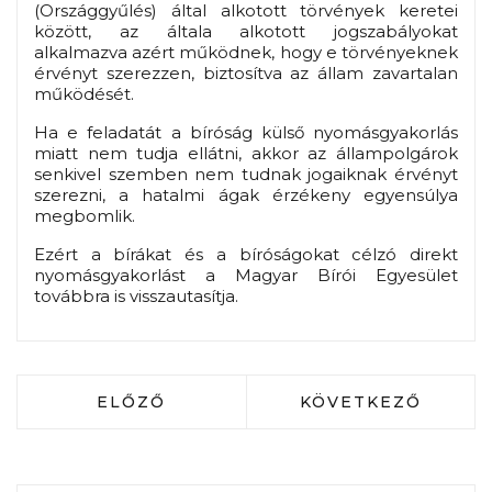
(Országgyűlés) által alkotott törvények keretei
között, az általa alkotott jogszabályokat
alkalmazva azért működnek, hogy e törvényeknek
érvényt szerezzen, biztosítva az állam zavartalan
működését.
Ha e feladatát a bíróság külső nyomásgyakorlás
miatt nem tudja ellátni, akkor az állampolgárok
senkivel szemben nem tudnak jogaiknak érvényt
szerezni, a hatalmi ágak érzékeny egyensúlya
megbomlik.
Ezért a bírákat és a bíróságokat célzó direkt
nyomásgyakorlást a Magyar Bírói Egyesület
továbbra is visszautasítja.
ELŐZŐ CIKK: AZ IGAZSÁGÜGYI TÁRGY
KÖVETKEZŐ CIKK:
ELŐZŐ
KÖVETKEZŐ