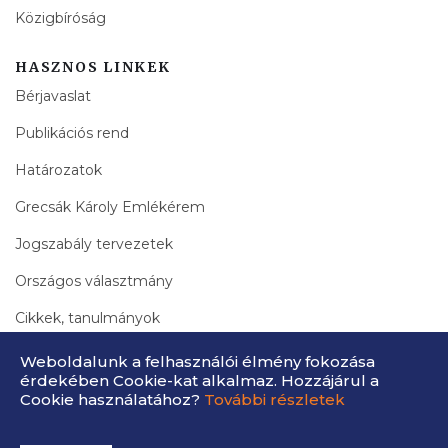
Közigbíróság
HASZNOS LINKEK
Bérjavaslat
Publikációs rend
Határozatok
Grecsák Károly Emlékérem
Jogszabály tervezetek
Országos választmány
Cikkek, tanulmányok
Bírák Lapja Archívum
Weboldalunk a felhasználói élmény fokozása
érdekében Cookie-kat alkalmaz. Hozzájárul a
Cookie használatához?
További részletek