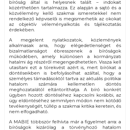
bíróság által is helyesnek talált
– indokait
közérthetően tartalmazza. Ez alapján a sajtó és a
közvélemény kellő szakmai ismeretekkel nem
rendelkező képviselői is megismerhetik az okokat
az objektív véleményalkotás és tájékoztatás
érdekében.
A megjelent nyilatkozatok, közlemények
alkalmasak arra, hogy elégedetlenséget és
bizalmatlanságot ébresszenek a bíróságok
működében, amely különösen a kormányzati
hatalmi ág részéről megengedhetetlen. Vissza kell
utasítani ezt a törekvést azért is, mert bírókat a
döntéseikben is befolyásolhat azáltal, hogy a
személyes támadásoktól tartva az aktuális politikai
hatalom számára kellemetlen döntés
meghozatalától eltántoríthatja. A bíró konkrét
ügyben hozott döntéséhez kapcsolni korábbi, az
ügy eldöntéséhez semmilyen módon nem kötődő
tevékenységét, túllép a szakmai kritika keretein, és
nem elfogadható.
A MABIE többször felhívta már a figyelmet arra: a
bíróságok kizárólag a törvényhozó hatalom