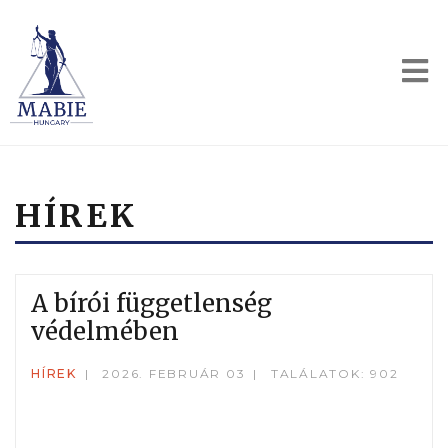
HÍREK
A bírói függetlenség
védelmében
HÍREK
2026. FEBRUÁR 03
TALÁLATOK: 902