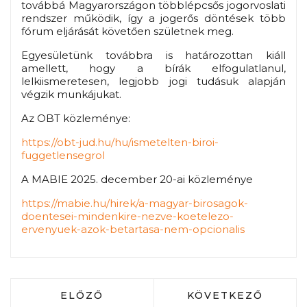
továbbá Magyarországon többlépcsős jogorvoslati
rendszer működik, így a jogerős döntések több
fórum eljárását követően születnek meg.
Egyesületünk továbbra is határozottan kiáll
amellett, hogy a bírák elfogulatlanul,
lelkiismeretesen, legjobb jogi tudásuk alapján
végzik munkájukat.
Az OBT közleménye:
https://obt-jud.hu/hu/ismetelten-biroi-
fuggetlensegrol
A MABIE 2025. december 20-ai közleménye
https://mabie.hu/hirek/a-magyar-birosagok-
doentesei-mindenkire-nezve-koetelezo-
ervenyuek-azok-betartasa-nem-opcionalis
ELŐZŐ CIKK: ALAPVETÉS
KÖVETKEZŐ CIKK:
ELŐZŐ
KÖVETKEZŐ