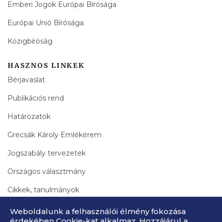
Emberi Jogok Európai Bírósága
Európai Unió Bírósága
Közigbíróság
HASZNOS LINKEK
Bérjavaslat
Publikációs rend
Határozatok
Grecsák Károly Emlékérem
Jogszabály tervezetek
Országos választmány
Cikkek, tanulmányok
Bírák Lapja Archívum
Weboldalunk a felhasználói élmény fokozása
érdekében Cookie-kat alkalmaz. Hozzájárul a