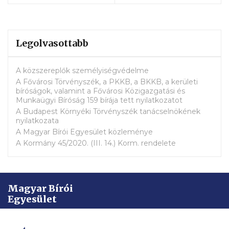
Legolvasottabb
A közszereplők személyiségvédelme
A Fővárosi Törvényszék, a PKKB, a BKKB, a kerületi
bíróságok, valamint a Fővárosi Közigazgatási és
Munkaügyi Bíróság 159 bírája tett nyilatkozatot
A Budapest Környéki Törvényszék tanácselnökének
nyilatkozata
A Magyar Bírói Egyesület közleménye
A Kormány 45/2020. (III. 14.) Korm. rendelete
Magyar Bírói
Egyesület