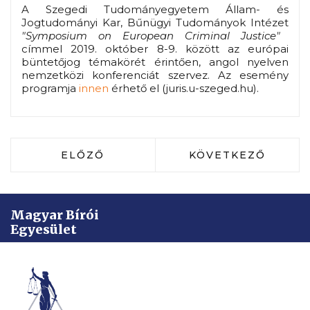
A Szegedi Tudományegyetem Állam- és
Jogtudományi Kar, Bűnügyi Tudományok Intézet
"Symposium on European Criminal Justice"
címmel 2019. október 8-9. között az európai
büntetőjog témakörét érintően, angol nyelven
nemzetközi konferenciát szervez. Az esemény
programja
innen
érhető el (juris.u-szeged.hu).
ELŐZŐ CIKK: A MESTERSÉGES INTELL
KÖVETKEZŐ CIKK:
ELŐZŐ
KÖVETKEZŐ
Magyar Bírói
Egyesület