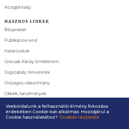
Közigbíróság
HASZNOS LINKEK
Bérjavaslat
Publikációs rend
Határozatok
Grecsák Károly Emlékérem
Jogszabály tervezetek
Országos választmány
Cikkek, tanulmányok
Bírák Lapja Archívum
Weboldalunk a felhasználói élmény fokozása
érdekében Cookie-kat alkalmaz. Hozzájárul a
Cookie használatához?
További részletek