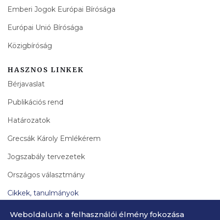
Emberi Jogok Európai Bírósága
Európai Unió Bírósága
Közigbíróság
HASZNOS LINKEK
Bérjavaslat
Publikációs rend
Határozatok
Grecsák Károly Emlékérem
Jogszabály tervezetek
Országos választmány
Cikkek, tanulmányok
Bírák Lapja Archívum
Weboldalunk a felhasználói élmény fokozása