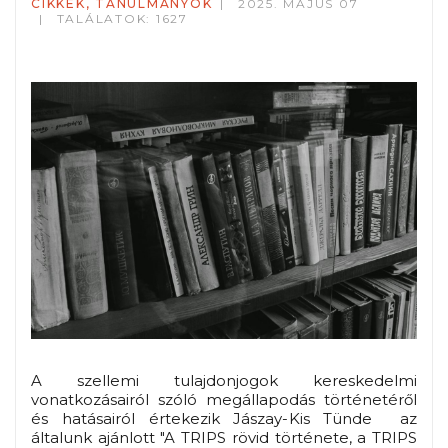
CIKKEK, TANULMÁNYOK
2025. MÁJUS 07
TALÁLATOK: 1627
A szellemi tulajdonjogok kereskedelmi
vonatkozásairól szóló megállapodás történetéről
és hatásairól értekezik Jászay-Kis Tünde az
általunk ajánlott "A TRIPS rövid története, a TRIPS