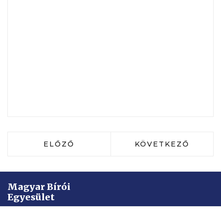
ELŐZŐ CIKK: MOLNÁR ORSOLYA: A FI
KÖVETKEZŐ CIKK:
ELŐZŐ
KÖVETKEZŐ
Magyar Bírói
Egyesület