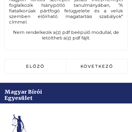
foglalkozik hiánypótló tanulmányában, "A
fiatalkorúak pártfogó felügyelete és a velük
szemben előírható magatartási szabályok"
címmel.
Nem rendelkezik a(z) pdf beépülő modullal, de
letöltheti a(z) pdf fájlt.
ELŐZŐ CIKK: GÓLYA ADRIENN - CSEN
KÖVETKEZŐ CIKK: 
ELŐZŐ
KÖVETKEZŐ
Magyar Bírói
Egyesület