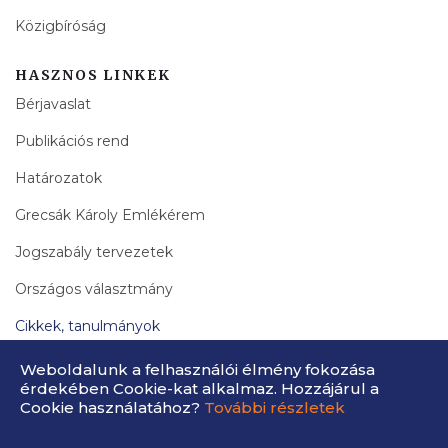
Közigbíróság
HASZNOS LINKEK
Bérjavaslat
Publikációs rend
Határozatok
Grecsák Károly Emlékérem
Jogszabály tervezetek
Országos választmány
Cikkek, tanulmányok
Bírák Lapja Archívum
Weboldalunk a felhasználói élmény fokozása
érdekében Cookie-kat alkalmaz. Hozzájárul a
Cookie használatához?
További részletek