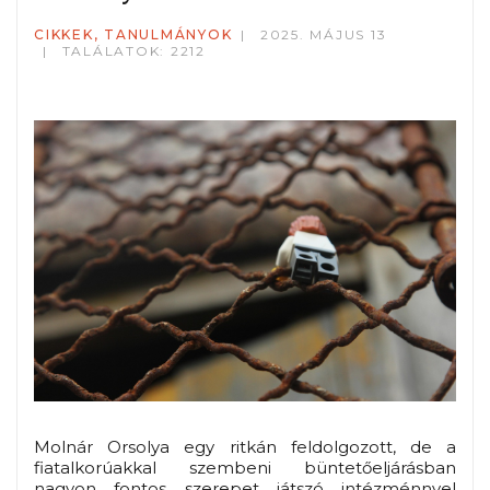
CIKKEK, TANULMÁNYOK
2025. MÁJUS 13
TALÁLATOK: 2212
Molnár Orsolya egy ritkán feldolgozott, de a
fiatalkorúakkal szembeni büntetőeljárásban
nagyon fontos szerepet játszó intézménnyel